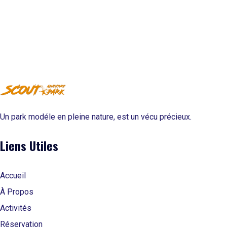
Atelier Robotique
Jeu d'écrou
Jeux des flechettes
jeux de labyrinthe
Séminaire
Un park modéle en pleine nature, est un vécu précieux.
Dortoire
Liens Utiles
Espace en nature
Accueil
Animation et clown
À Propos
Tentes
Activités
Réservation