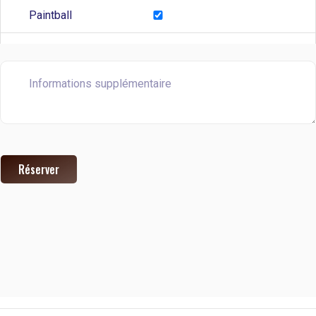
Paintball
Tyrolienne
Mur d’escalade
Geo searshing
Tir à l’arc
Réserver
Jeu d’entonnoire
Billards Japonais
Le Twister Géant
Jeu d’équilibre