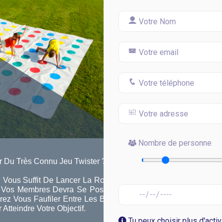
Nombre de personne
r Du Très Connu Jeu Twister ?
l Vous Suffit De Lancer La Roulette.
e Vos Membres Devra Se Poser Sur
ez Vous Faufiler Entre Les Bras Et
tteindre Votre Objectif.
Tu peux choisir plus d'activ