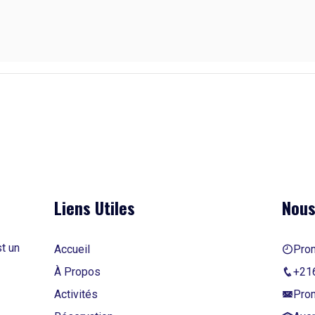
Le Twister Géant
Jeu d’équilibre
Atelier Robotique
Jeu d'écrou
Jeux des flechettes
jeux de labyrinthe
Liens Utiles
Nous
Séminaire
t un
Accueil
Pro
Dortoire
À Propos
+21
Activités
Pro
Espace en nature