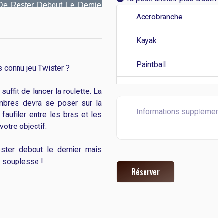
 De Rester Debout Le Dernier Mais
reuve De Souplesse !
Accrobranche
Kayak
Paintball
s connu jeu Twister ?
Tyrolienne
suffit de lancer la roulette. La
mbres devra se poser sur la
Mur d’escalade
faufiler entre les bras et les
otre objectif.
Geo searshing
ester debout le dernier mais
Tir à l’arc
de souplesse !
Réserver
Jeu d’entonnoire
Billards Japonais